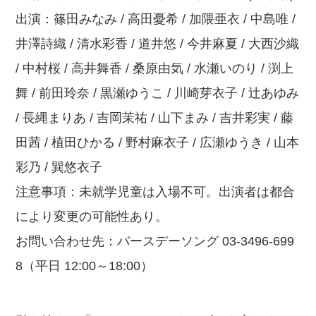
出演：篠田みなみ / 高田憂希 / 加隈亜衣 / 中島唯 /
井澤詩織 / 清水彩香 / 道井悠 / 今井麻夏 / 大西沙織
/ 中村桜 / 高井舞香 / 桑原由気 / 水瀬いのり / 渕上
舞 / 前田玲奈 / 黒瀬ゆうこ / 川崎芽衣子 / 辻あゆみ
/ 長縄まりあ / 吉岡茉祐 / 山下まみ / 吉井彩実 / 藤
田茜 / 植田ひかる / 野村麻衣子 / 広瀬ゆうき / 山本
彩乃 / 巽悠衣子
注意事項：未就学児童は入場不可。出演者は都合
により変更の可能性あり。
お問い合わせ先：バースデーソング 03-3496-699
8（平日 12:00～18:00）